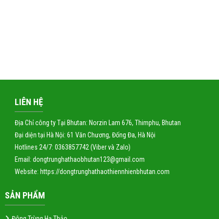
LIÊN HỆ
Địa Chỉ công ty Tại Bhutan: Norzin Lam 676, Thimphu, Bhutan
Đại diện tại Hà Nội: 61 Văn Chương, Đống Đa, Hà Nội
Hotlines 24/7: 0363857742 (Viber và Zalo)
Email: dongtrunghathaobhutan123@gmail.com
Website:
https://dongtrunghathaothiennhienbhutan.com
SẢN PHẨM
Đông Trùng Hạ Thảo