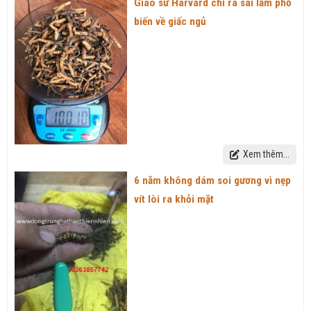
Giáo sư Harvard chỉ ra sai lầm phổ
biến về giấc ngủ
Xem thêm...
6 năm không dám soi gương vì nẹp
vít lòi ra khỏi mặt