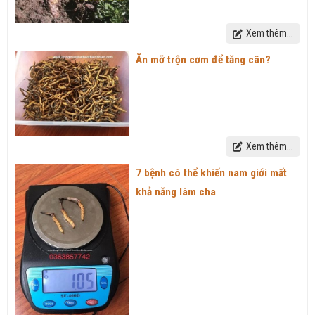
Xem thêm...
Ăn mỡ trộn cơm để tăng cân?
Xem thêm...
7 bệnh có thể khiến nam giới mất
khả năng làm cha