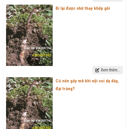
Đi lại được nhờ thay khớp gối
Xem thêm...
Có nên gây mê khi nội soi dạ dày,
đại tràng?