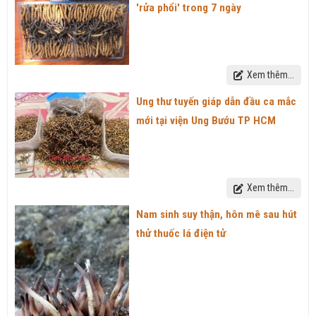
'rửa phổi' trong 7 ngày
Xem thêm...
Ung thư tuyến giáp dẫn đầu ca mắc
mới tại viện Ung Bướu TP HCM
Xem thêm...
Nam sinh suy thận, hôn mê sau hút
thử thuốc lá điện tử