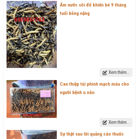
Ấm nước sôi đổ khiến bé 9 tháng
tuổi bỏng nặng
Xem thêm...
Can thiệp túi phình mạch máu cho
người bệnh u não
Xem thêm...
Sự thật sau lời quảng cáo thuốc