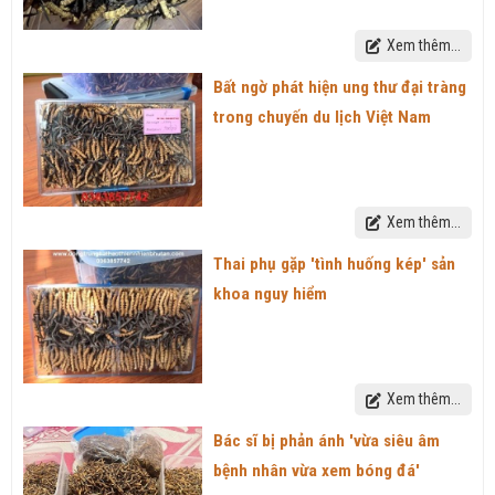
Xem thêm...
Bất ngờ phát hiện ung thư đại tràng
trong chuyến du lịch Việt Nam
Xem thêm...
Thai phụ gặp 'tình huống kép' sản
khoa nguy hiểm
Xem thêm...
Bác sĩ bị phản ánh 'vừa siêu âm
bệnh nhân vừa xem bóng đá'