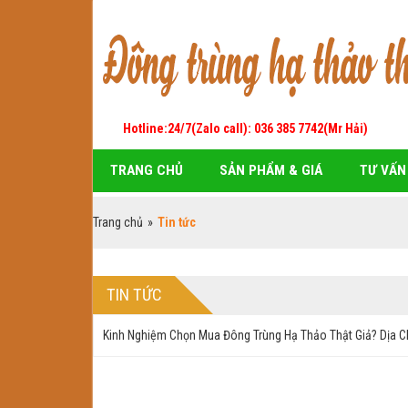
Hotline:24/7(Zalo call): 036 385 7742(Mr Hải)
TRANG CHỦ
SẢN PHẨM & GIÁ
TƯ VẤN
Trang chủ
»
Tin tức
TIN TỨC
Kinh Nghiệm Chọn Mua Đông Trùng Hạ Thảo Thật Giả? Dịa Ch