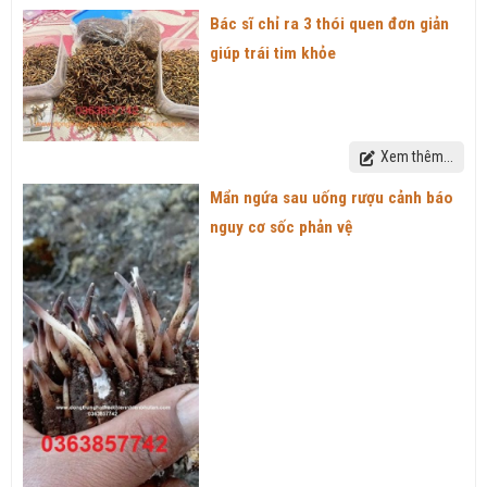
Bác sĩ chỉ ra 3 thói quen đơn giản
giúp trái tim khỏe
Xem thêm...
Mẩn ngứa sau uống rượu cảnh báo
nguy cơ sốc phản vệ