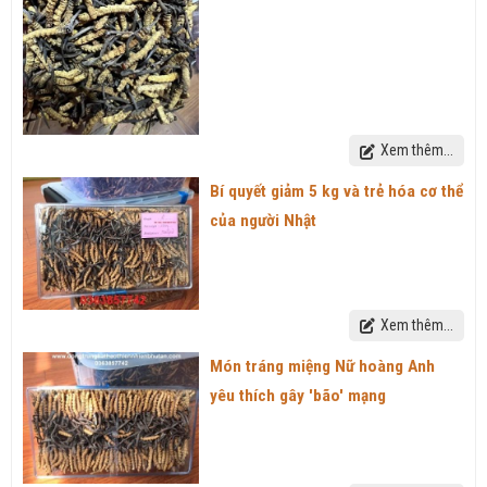
Xem thêm...
Bí quyết giảm 5 kg và trẻ hóa cơ thể
của người Nhật
Xem thêm...
Món tráng miệng Nữ hoàng Anh
yêu thích gây 'bão' mạng