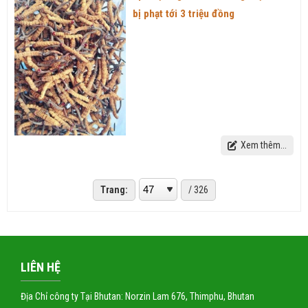
bị phạt tới 3 triệu đồng
Xem thêm...
Trang:
/ 326
LIÊN HỆ
Địa Chỉ công ty Tại Bhutan: Norzin Lam 676, Thimphu, Bhutan