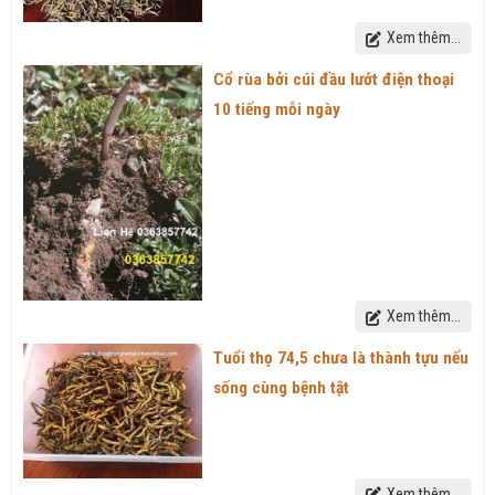
Xem thêm...
Cổ rùa bởi cúi đầu lướt điện thoại
10 tiếng mỗi ngày
Xem thêm...
Tuổi thọ 74,5 chưa là thành tựu nếu
sống cùng bệnh tật
Xem thêm...