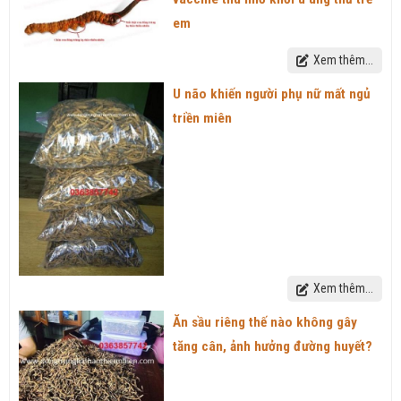
em
Xem thêm...
U não khiến người phụ nữ mất ngủ
triền miên
Xem thêm...
Ăn sầu riêng thế nào không gây
tăng cân, ảnh hưởng đường huyết?