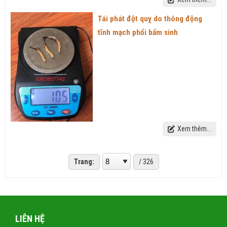
Tái phát đột quỵ do thông động
tĩnh mạch phổi bẩm sinh
Xem thêm...
Trang:
/ 326
LIÊN HỆ