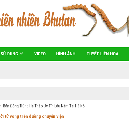
 SỬ DỤNG
VIDEO
HÌNH ẢNH
TUYẾT LIÊN HOA
ỉ Bán Đông Trùng Hạ Thảo Uy Tín Lâu Năm Tại Hà Nội
sởi tử vong trên đường chuyển viện