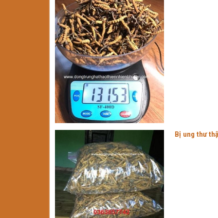
Bị ung thư th