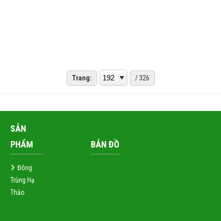
Trang:
/ 326
SẢN
PHẨM
BẢN ĐỒ
Đông
Trùng Hạ
Thảo