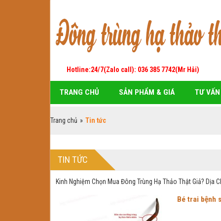
Hotline:24/7(Zalo call): 036 385 7742(Mr Hải)
TRANG CHỦ
SẢN PHẨM & GIÁ
TƯ VẤN
Trang chủ
»
Tin tức
TIN TỨC
Kinh Nghiệm Chọn Mua Đông Trùng Hạ Thảo Thật Giả? Dịa Ch
Bé trai bệnh 