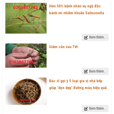
Hơn 50% bệnh nhân vụ ngộ độc
bánh mì nhiễm khuẩn Salmonella
Xem thêm...
Giảm cân sau Tết
Xem thêm...
Bác sĩ gợi ý 5 loại gia vị nhà bếp
giúp 'dọn dẹp' đường máu hiệu quả
Xem thêm...