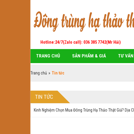
Hotline:24/7(Zalo call): 036 385 7742(Mr Hải)
TRANG CHỦ
SẢN PHẨM & GIÁ
TƯ VẤN
Trang chủ
»
Tin tức
TIN TỨC
Kinh Nghiệm Chọn Mua Đông Trùng Hạ Thảo Thật Giả? Dịa Ch