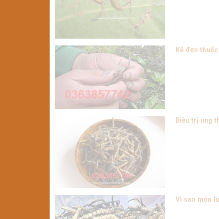
Kê đơn thuốc 
Điều trị ung 
Vì sao món l