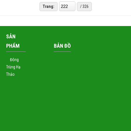
Trang:
/ 326
SẢN
PHẨM
BẢN ĐỒ
Đông
Trùng Hạ
Thảo