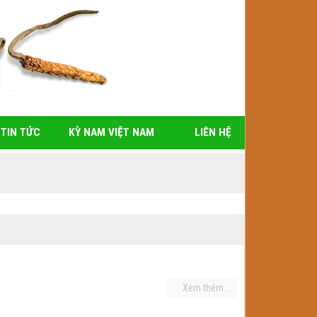
TIN TỨC
KỲ NAM VIỆT NAM
LIÊN HỆ
Xem thêm...