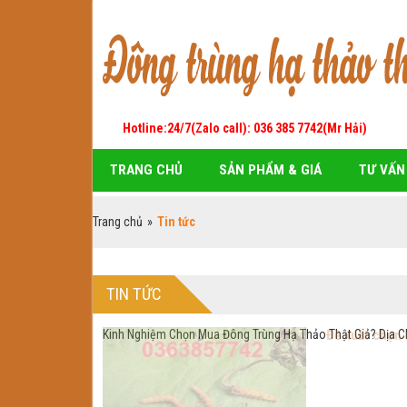
Hotline:24/7(Zalo call): 036 385 7742(Mr Hải)
TRANG CHỦ
SẢN PHẨM & GIÁ
TƯ VẤN
Trang chủ
»
Tin tức
TIN TỨC
Kinh Nghiệm Chọn Mua Đông Trùng Hạ Thảo Thật Giả? Dịa Ch
Đề xuất chọn