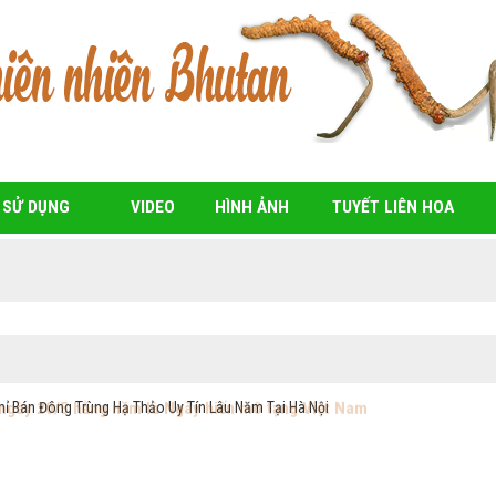
 SỬ DỤNG
VIDEO
HÌNH ẢNH
TUYẾT LIÊN HOA
ỉ Bán Đông Trùng Hạ Thảo Uy Tín Lâu Năm Tại Hà Nội
 ngày 20/5 hằng năm là Ngày hiến mô tạng Việt Nam