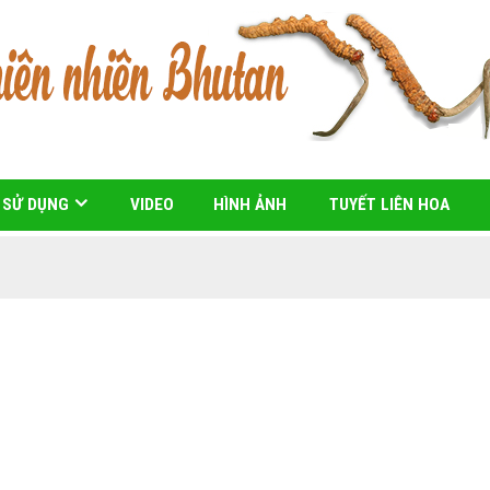
 SỬ DỤNG
VIDEO
HÌNH ẢNH
TUYẾT LIÊN HOA