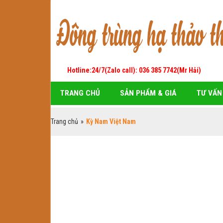
Hotline:24/7(Zalo call): 036 385 7742(Mr Hải)
TRANG CHỦ
SẢN PHẨM & GIÁ
TƯ VẤN
Trang chủ
»
Kỳ Nam Việt Nam