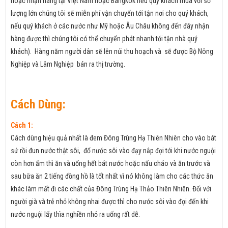
hoặc nhận hàng tại Việt Nam hoặc Bangkok nếu quý khách mua với số
lượng lớn chúng tôi sẽ miễn phí vận chuyển tới tận nơi cho quý khách,
nếu quý khách ở các nước như Mỹ hoặc Âu Châu không đến đây nhận
hàng được thì chúng tôi có thể chuyển phát nhanh tới tận nhà quý
khách). Hàng năm người dân sẽ lên núi thu hoạch và sẽ được Bộ Nông
Nghiệp và Lâm Nghiệp bán ra thị trường.
Cách Dùng:
Cách 1:
Cách dùng hiệu quả nhất là đem Đông Trùng Hạ Thiên Nhiên cho vào bát
sứ rồi đun nước thật sôi, đổ nước sôi vào đạy nắp đợi tới khi nước nguội
còn hơn ấm thì ăn và uống hết bát nước hoặc nấu cháo và ăn trước và
sau bữa ăn 2 tiếng đồng hồ là tốt nhất vì nó không làm cho các thức ăn
khác làm mất đi các chất của Đông Trùng Hạ Thảo Thiên Nhiên. Đối với
người già và trẻ nhỏ không nhai được thì cho nước sôi vào đợi đến khi
nước nguội lấy thìa nghiền nhỏ ra uống rất dễ.