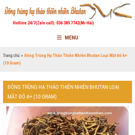
Hotline:24/7(Zalo call): 036 385 7742(Mr Hải)
MENU
Trang chủ
»
Đông Trùng Hạ Thảo Thiên Nhiên Bhutan Loại Mắt Đỏ A+
(10 Gram)
ĐÔNG TRÙNG HẠ THẢO THIÊN NHIÊN BHUTAN LOẠI
MẮT ĐỎ A+ (10 GRAM)