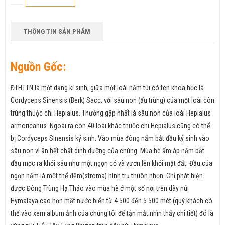
THÔNG TIN SẢN PHẨM
Nguồn Gốc:
ĐTHTTN là một dạng kí sinh, giữa một loài nấm túi có tên khoa học là
Cordyceps Sinensis (Berk) Sacc, với sâu non (ấu trùng) của một loài côn
trùng thuộc chi Hepialus. Thường gặp nhất là sâu non của loài Hepialus
armoricanus. Ngoài ra còn 40 loài khác thuộc chi Hepialus cũng có thể
bị Cordyceps Sinensis ký sinh. Vào mùa đông nấm bắt đầu ký sinh vào
sâu non vì ăn hết chất dinh dưỡng của chúng. Mùa hè ấm áp nấm bắt
đầu mọc ra khỏi sâu như một ngọn cỏ và vươn lên khỏi mặt đất. Đầu của
ngọn nấm là một thể đệm(stroma) hình trụ thuôn nhọn. Chỉ phát hiện
được Đông Trùng Hạ Thảo vào mùa hè ở một số nơi trên dãy núi
Hymalaya cao hơn mặt nước biển từ 4.500 đến 5.500 mét (quý khách có
thể vào xem album ảnh của chúng tôi để tận mắt nhìn thấy chi tiết) đó là