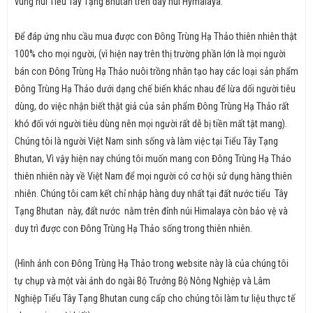
vùng núi Tiểu Tây Tạng Bhutan trên dãy núi Hymalaya.
Để đáp ứng nhu cầu mua được con Đông Trùng Hạ Thảo thiên nhiên thật
100% cho mọi người, (vì hiện nay trên thị trường phần lớn là mọi người
bán con Đông Trùng Hạ Thảo nuôi trồng nhân tạo hay các loại sản phẩm
Đông Trùng Hạ Thảo dưới dạng chế biến khác nhau để lừa dối người tiêu
dùng, do việc nhận biết thật giả của sản phẩm Đông Trùng Hạ Thảo rất
khó đối với người tiêu dùng nên mọi người rất dễ bị tiền mất tật mang).
Chúng tôi là người Việt Nam sinh sống và làm việc tại Tiểu Tây Tạng
Bhutan, Vì vậy hiện nay chúng tôi muốn mang con Đông Trùng Hạ Thảo
thiên nhiên này về Việt Nam để mọi người có cơ hội sử dụng hàng thiên
nhiên. Chúng tôi cam kết chỉ nhập hàng duy nhất tại đất nước tiểu Tây
Tạng Bhutan này, đất nước nằm trên đỉnh núi Himalaya còn bảo vệ và
duy trì được con Đông Trùng Hạ Thảo sống trong thiên nhiên.
(Hình ảnh con Đông Trùng Hạ Thảo trong website này là của chúng tôi
tự chụp và một vài ảnh do ngài Bộ Trưởng Bộ Nông Nghiệp và Lâm
Nghiệp Tiểu Tây Tạng Bhutan cung cấp cho chúng tôi làm tư liệu thực tế